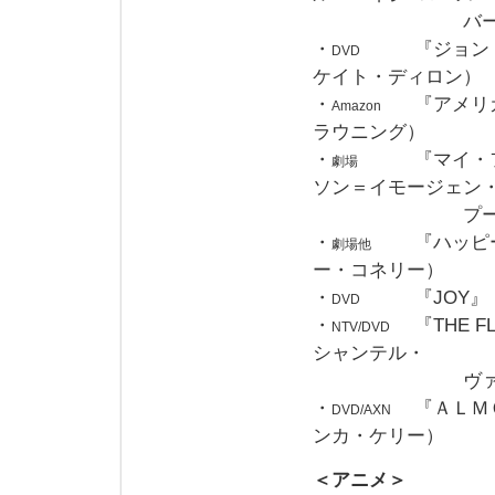
バーン
・
『ジョン
DVD
ケイト・ディロン）
・
『アメリ
Amazon
ラウニング）
・
『マイ・
劇場
ソン＝イモージェン
プーツ
・
『ハッピ
劇場他
ー・コネリー）
・
『JOY
DVD
・
『THE
NTV/DVD
シャンテル・
ヴァンサ
・
『ＡＬＭ
DVD/AXN
ンカ・ケリー）
＜アニメ＞