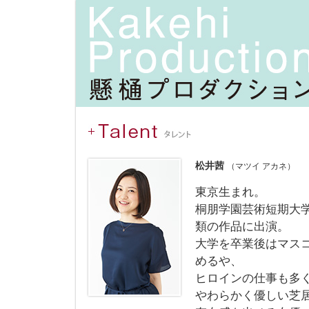
松井茜
（マツイ アカネ）
東京生まれ。
桐朋学園芸術短期大
類の作品に出演。
大学を卒業後はマス
めるや、
ヒロインの仕事も多
やわらかく優しい芝