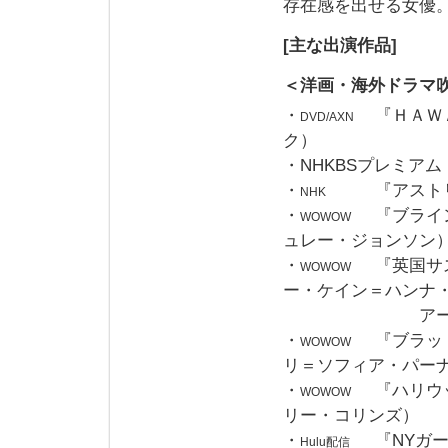
存在感を出せる女優
[主な出演作品]
＜洋画・海外ドラマ
・
『ＨＡＷ
DVD/AXN
ク）
・NHKBSプレミア
・
『アスト
NHK
・
『ブライ
WOWOW
ュレー・ジョンソン
・
『英国サ
WOWOW
ー・ケイン＝ハンナ
アーター
・
『ブラッ
WOWOW
リ＝ソフィア・パー
・
『ハリウ
WOWOW
リー・コリンズ）
・
『NYガ
Hulu配信