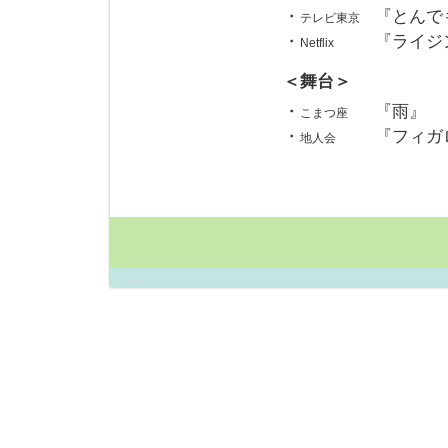
・
『とんで
テレビ東京
・
『ライジ
Netflix
＜舞台＞
・
『雨』
こまつ座
・
『フィガ
地人会