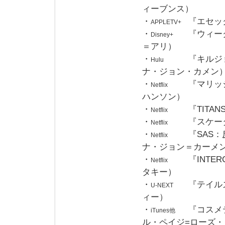
ィーブンス）
・
『エセッ
APPLETV+
・
『ウィー
Disney+
＝アリ）
・
『キルジ
Hulu
ナ・ジョン・カメン
・
『マリッ
Netflix
ハンソン）
・
『TIT
Netflix
・
『スケー
Netflix
・
『SAS
Netflix
ナ・ジョン＝カーメ
・
『INTE
Netflix
タキー）
・
『テイル
U-NEXT
ィー）
・
『コスメ
iTunes他
ル・ペイジ=ローズ・