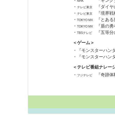
・
『キング
NHK
・
『ダイヤ
テレビ東京
・
『境界戦
テレビ東京
・
『とある
TOKYO MX
・
『盾の勇
TOKYO MX
・
『五等分
TBSテレビ
＜ゲーム＞
・『モンスターハンタ
・『モンスターハン
＜テレビ番組ナレー
・
『奇跡体
フジテレビ