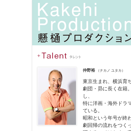
仲野裕
（ナカノ ユタカ）
東京生まれ、横浜育
劇団・昴に長く在籍
し、
特に洋画・海外ドラ
ている。
昭和という年号が終
劇回帰の流れをつく