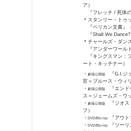
ア）
『フレッチ / 死体
＊スタンリー・トゥ
『ペリカン文書』（
『Shall We Da
＊チャールズ・ダン
『アンダーワールド
『キングスマン：フ
ート・キッチナー）
・
『G.I
劇場公開版
官＝ブルース・ウィ
・
『エンド
劇場公開版
ス＝ジェームズ・ウ
・
『ジオス
劇場公開版
フ）
・
『アウト
DVD/Blu-ray
・
『ツーリ
DVD/Blu-ray