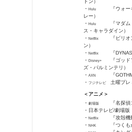
トン）
・
『ウォー
Hulu
レー）
・
『マダム
Hulu
ス・キャラダイン）
・
『ビリオ
Netflix
ン）
・
『DYN
Netflix
・
『ゴッド
Disney+
ズ・パルミンテリ）
・
『GOT
AXN
・
土曜プレ
フジテレビ
＜アニメ＞
・
『名探偵
劇場版
・日本テレビ/劇場版
・
『攻殻機動
Netflix
・
『つくも
NHK