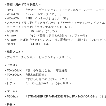
＜洋画・海外ドラマ吹替え＞
・
DVD
『サマー・ヴェンデッタ』（イーダ＝ネリー・ハースト＝ジー
・
WOWOW
『NYガールズ・ダイアリー』
・
WOWOW
『FBI：インターナショナル S3』
・スーパー！ドラマTV 『マクガイバー』（リアーナ・マーティン＝レイン・エ
・スーパー！ドラマTV 『クリミナルマインド S14』
・
AppleTV+
『Dr.Brain』（ユジン）
・
Amazon
『インド警察 ：テロとの闘い』（ナフィーサ）
・Amazon、Netflix『ヴァイキングス ～海の覇者たち～ S5・6』（フレイデ
・
Netflix
『GLITCH S3』
＜海外アニメ＞
・ディズニーチャンネル 『ビッグシティ・グリーン』
＜アニメ＞
・
TOKYO MX
『妻、小学生になる』（守屋好美）
・
TOKYO MX
『啄木鳥探偵處』
・
TBS
『すばらしきこのせかい』（エリ）
・
日テレ
『ルパン三世 PART6』（キャサリン）
＜ゲーム＞
・
PS/Xbox
『STRANGER OF PARADISE FINAL FANTASY ORIGIN』（
＜舞台＞