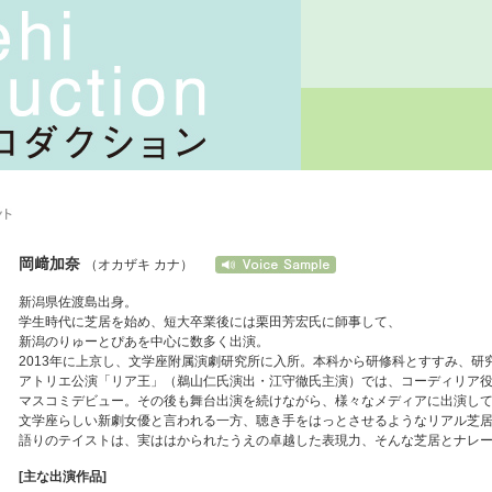
岡﨑加奈
（オカザキ カナ）
新潟県佐渡島出身。
学生時代に芝居を始め、短大卒業後には栗田芳宏氏に師事して、
新潟のりゅーとぴあを中心に数多く出演。
2013年に上京し、文学座附属演劇研究所に入所。本科から研修科とすすみ、研
アトリエ公演「リア王」（鵜山仁氏演出・江守徹氏主演）では、コーディリア
マスコミデビュー。その後も舞台出演を続けながら、様々なメディアに出演し
文学座らしい新劇女優と言われる一方、聴き手をはっとさせるようなリアル芝
語りのテイストは、実ははかられたうえの卓越した表現力、そんな芝居とナレ
[主な出演作品]