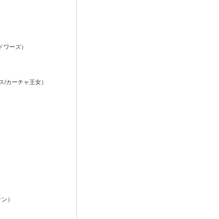
）
ドワーズ）
ィス/カーチャ王女）
ネオン）