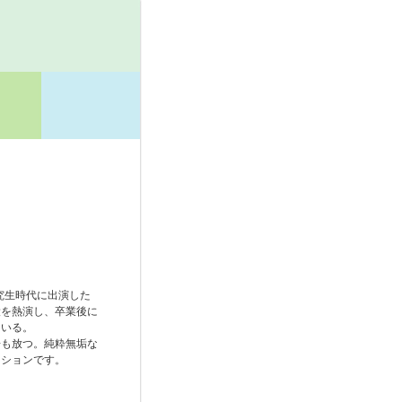
究生時代に出演した
役を熱演し、卒業後に
ている。
居も放つ。純粋無垢な
ーションです。