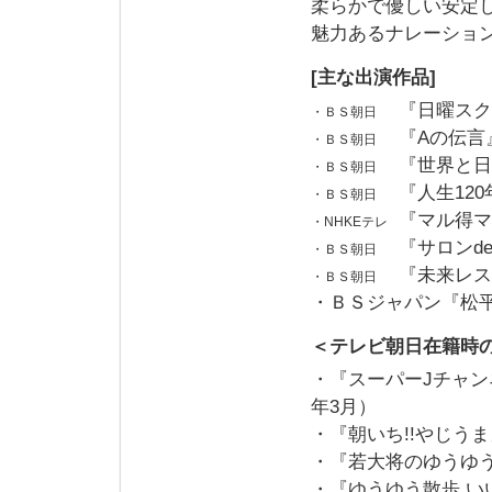
柔らかで優しい安定
魅力あるナレーショ
[主な出演作品]
『日曜スク
・ＢＳ朝日
『Aの伝言
・ＢＳ朝日
『世界と日
・ＢＳ朝日
『人生12
・ＢＳ朝日
『マル得マ
・NHKEテレ
『サロンd
・ＢＳ朝日
『未来レス
・ＢＳ朝日
・ＢＳジャパン『松平
＜テレビ朝日在籍時
・『スーパーJチャンネ
年3月）
・『朝いち!!やじうま
・『若大将のゆうゆ
・『ゆうゆう散歩 い