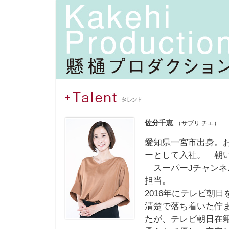
佐分千恵
（サブリ チエ）
愛知県一宮市出身。
ーとして入社。「朝い
「スーパーJチャン
担当。
2016年にテレビ朝
清楚で落ち着いた佇
たが、テレビ朝日在籍