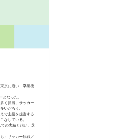
て東京に通い、卒業後
ーとなった。
数多く担当。サッカー
も多いだろう。
替えで主役を担当する
くこなしている。
しての実績と想い、芝
手も）サッカー観戦／