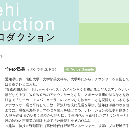
竹内夕己美
（タケウチ ユキミ）
愛知県出身、南山大学・文学部英文科卒。大学時代からアナウンサーを目指し
は青森テレビに入社。
“青森の朝の顔”「おしゃべりハウス」のメインＭＣを務めるなど人気アナウンサ
ほどなく上京、ＷＯＷＯＷのアナウンサーとなり、スポーツ番組のＭＣなどを
好きで「リーガ・エスパニョーラ」のファンなら彼女のことを記憶している方
アナウンサー業と平行して、故・野沢那智氏に芝居を学び、近年は洋画の吹き
までに。現在も海外ドラマの吹き替えを続けつつ、ナレーションの仕事も数多
人 柄そのままの明るく華やかな語り口。学生時代から蓄積したアナウンサーと
居の勉強と声優業の経験を経て得た表現力をその作品に＿＿。
＜趣味・特技＞野球観戦（高校時代は野球部マネージャー、後輩にプロ野球選