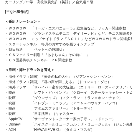
カーリング／中学・高校教員免許（英語）／合気道５級
[主な出演作品]
＜番組ナレーション＞
・
ＷＯＷＯＷ
『リーガ・エスパニョーラ』総集編など、サッカー関連多数
・
ＷＯＷＯＷ
『グランドスラムテニス デイリーナビ』など、テニス関連多
・
ＷＯＷＯＷ
ミッドナイトドラマ『ＳＯＩＬ』などＷＯＷＯＷドラマ関連多
・スターチャンネル 毎月のおすすめ映画ラインナップ
・
朝日放送
『ペットへの感謝状』
・ＣＳファミリー劇場「『あまちゃん』その前に…」
・ＣＳ囲碁将棋チャンネル ＰＲ関連多数
＜洋画・海外ドラマ吹き替え＞
・海外ドラマ（韓国）『黄金の私の人生』（ジアン＝シン・ヘソン）
・海外ドラマ（韓国）『君の声が聞こえる』（ドヨン＝イ・ダヒ）
・
海外ドラマ
『サバイバー宿命の大統領』（エミリー・ローズ＝イタリア・
・
映画
『レフト・ビハインド』（クローイ・スチール＝キャシー・ト
・
映画
『ダウンサイズ』（ノク・ラン・トラン＝ホン・チャウ）
・
映画
『イレブン・ミニッツ』（アニャ＝パウリナ・パフコ）
・
映画
『アダムスファミリー』（トルーディ）
・
映画
『日本沈没』（キャスター）
・
AppleTV
『サーヴァント～ターナー家の子守～』（ドロシー）
・
Disney+
『ハイスクールミュージカル：ザ・ミュージカル』（ジェン先
・
AXN
『HAWAII FIVE-O』（タミコ・マスダ）