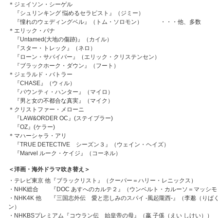
＊ジェイソン・シーゲル
『シュリンキング 悩めるセラピスト』（ジミー）
『憧れのウェディングベル』（トム・ソロモン） ・・・他、多数
＊エリック・バナ
『Untamed(大地の傷跡)』（カイル）
『スター・トレック』（ネロ）
『ローン・サバイバー』（エリック・クリステンセン）
『ブラックホーク・ダウン』（フート）
＊ジェラルド・バトラー
『CHASE』（ウィル）
『バウンティ・ハンター』（マイロ）
『男と女の不都合な真実』（マイク）
＊クリストファー・メローニ
『LAW&ORDER OC』(ステイブラー)
『OZ』(ケラー)
＊マハーシャラ・アリ
『TRUE DETECTIVE シーズン３』（ウェイン・ヘイズ）
『Marvel ルーク・ケイジ』（コーネル）
＜洋画・海外ドラマ吹き替え＞
・テレビ東京 他『ブラックリスト』（クーパー＝ハリー・レニックス）
・
NHK総合
『DOC あすへのカルテ２』（ウンベルト・カルーソ＝マッシ
・
NHK4K 他
『三国志外伝 愛と悲しみのスパイ -風起隴西-』（李邈（りば
ン）
・NHKBSプレミアム『コウラン伝 始皇帝の母』（嬴 子傒（えい しけい））