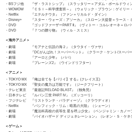
・
BSフジ他
『ザ・ラストシップ』（スラッタリー＝アダム・ボールドウィ
・
WOWOW
『ＣＳＩ～科学捜査班～』（ウォリック・ブラウン：ゲイリー
・
Netflix
『エテルナウタ』（ファン＝リカルド・ダイン）
・
Disney+
『スター・ウォーズ：アソーカ』（スローン大提督＝ラース・
・
DVD
『ゴッドファーザーPART Ⅱ』（ヴィトー・コルレオーネ＝ロ
・
DVD
『７つの贈り物』（ウィル・スミス）
＜海外アニメ＞
・
劇場
『モアナと伝説の海２』（タウタイ・ヴァサ）
・
劇場
『DCがんばれ！スーパーペット』（クラーク・ケント/スーパ
・
劇場
『アーロと少年』（パパ）
・
劇場
『プレーンズ2』（ウインドリフター）
＜アニメ＞
・
TOKYO MX
『俺は全てを【パリイ】する』(クレイス王)
・
TOKYO MX
『聖女の魔力は万能です』（ジークフリート）
・
テレビ東京
『最遊記RELOAD BLAST』（独角兕）
・
日本テレビ
『ルパン三世 PART IV』（ズッコーリ）
・
フジテレビ
『リストランテ・パラディーゾ』（クラウディオ）
・
Netflix
『パシフィック・リム：暗黒の大陸』（シェーン）
・
劇場
『魔法科高校の劣等生 星を呼ぶ少女』（ベンジャミン・カノー
・
劇場
『バイオハザード ディジェネレーション』（レオン・Ｓ・ケネ
＜ゲーム＞