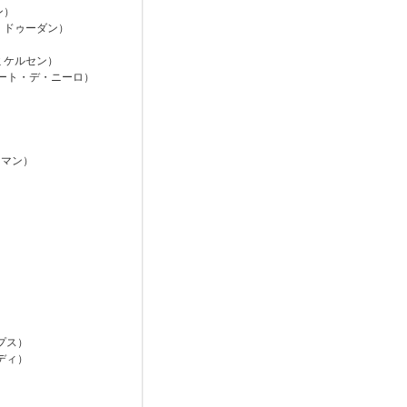
ン）
・ドゥーダン）
ミケルセン）
バート・デ・ニーロ）
ーマン）
プス）
ディ）