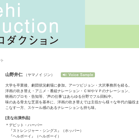
山野井仁
（ヤマノイ ジン）
大学を卒業後、劇団状況劇場に参加。アーツビジョン・大沢事務所を経る。
洋画の吹き替え・アニメ・番組ナレーション・ＣＭやＶＰのナレーション、
映画のプロモ・告知等、‘声の仕事’はあらゆる分野でフル回転中。
味のある骨太な芝居を基本に、洋画の吹き替えでは主役から様々な年代の脇役
こなす一方、スケール感のあるナレーションも持ち味。
[主な出演作品]
＊デビット・ハーバー
『ストレンジャー・シングス』（ホッパー）
『ヘルボーイ』（ヘルボーイ）